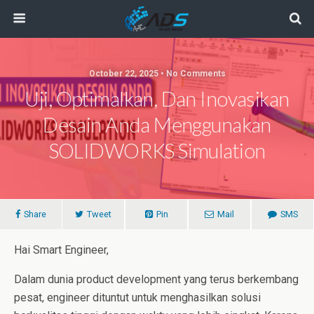
October 22, 2025 • No Comments
Uji, Optimalkan, Dan Inovasikan
Desain Anda Menggunakan
SOLIDWORKS Simulation
Share
Tweet
Pin
Mail
SMS
Hai Smart Engineer,
Dalam dunia product development yang terus berkembang
pesat, engineer dituntut untuk menghasilkan solusi