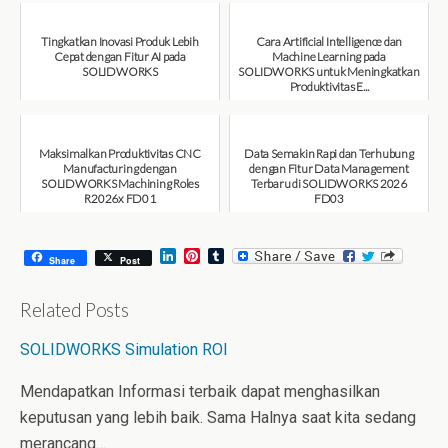
Tingkatkan Inovasi Produk Lebih
Cara Artificial Intelligence dan
Cepat dengan Fitur AI pada
Machine Learning pada
SOLIDWORKS
SOLIDWORKS untuk Meningkatkan
Produktivitas E...
August 6, 2026
August 6, 2026
Maksimalkan Produktivitas CNC
Data Semakin Rapi dan Terhubung
Manufacturing dengan
dengan Fitur Data Management
SOLIDWORKS Machining Roles
Terbaru di SOLIDWORKS 2026
R2026x FD01
FD03
August 6, 2026
July 31, 2026
L
P
T
Share
Post
i
i
u
n
n
m
k
t
b
Related Posts
e
e
l
d
r
r
SOLIDWORKS Simulation ROI
I
e
n
s
t
Mendapatkan Informasi terbaik dapat menghasilkan
keputusan yang lebih baik. Sama Halnya saat kita sedang
merancang…