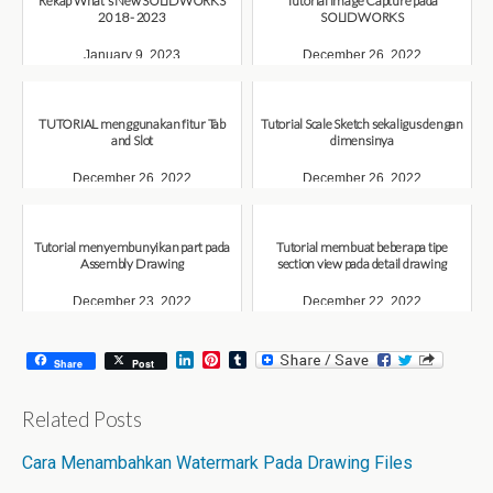
Rekap What's New SOLIDWORKS
Tutorial Image Capture pada
2018 - 2023
SOLIDWORKS
January 9, 2023
December 26, 2022
TUTORIAL menggunakan fitur Tab
Tutorial Scale Sketch sekaligus dengan
and Slot
dimensinya
December 26, 2022
December 26, 2022
Tutorial menyembunyikan part pada
Tutorial membuat beberapa tipe
Assembly Drawing
section view pada detail drawing
December 23, 2022
December 22, 2022
L
P
T
Share
Post
i
i
u
n
n
m
k
t
b
Related Posts
e
e
l
d
r
r
Cara Menambahkan Watermark Pada Drawing Files
I
e
n
s