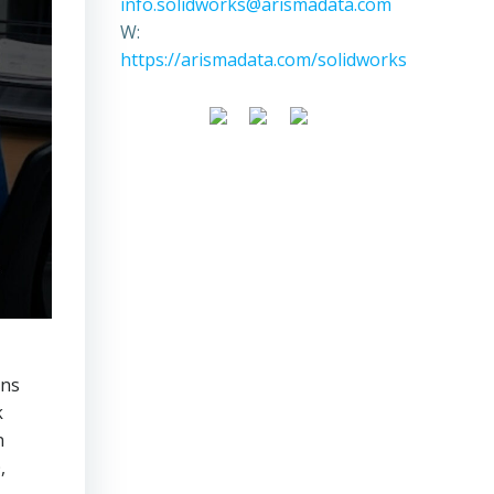
info.solidworks@arismadata.com
W:
https://arismadata.com/solidworks
ons
k
n
,