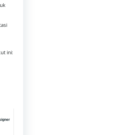
tuk
tasi
t ini:
signer