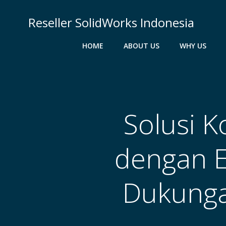
Skip
to
Reseller SolidWorks Indonesia
content
HOME
ABOUT US
WHY US
Solusi K
dengan 
Dukunga