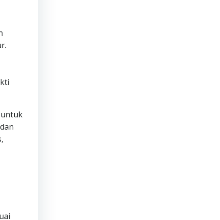
n
r.
kti
 untuk
 dan
,
uai