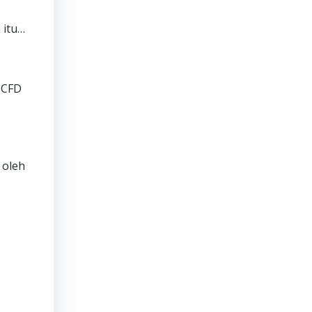
 itu…
 CFD
 oleh