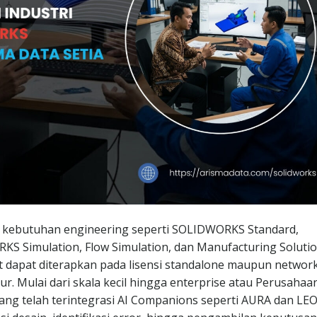
i kebutuhan engineering seperti SOLIDWORKS Standard,
S Simulation, Flow Simulation, dan Manufacturing Soluti
t dapat diterapkan pada lisensi standalone maupun networ
. Mulai dari skala kecil hingga enterprise atau Perusahaa
ng telah terintegrasi AI Companions seperti AURA dan LEO