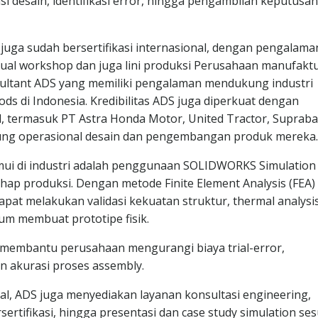
i desain, identifikasi error, hingga pengambilan keputusan
 juga sudah bersertifikasi internasional, dengan pengalama
tual workshop dan juga lini produksi Perusahaan manufaktu
consultant ADS yang memiliki pengalaman mendukung industri
ods di Indonesia. Kredibilitas ADS juga diperkuat dengan
l, termasuk PT Astra Honda Motor, United Tractor, Supraba
ung operasional desain dan pengembangan produk mereka.
emui di industri adalah penggunaan SOLIDWORKS Simulation
hap produksi. Dengan metode Finite Element Analysis (FEA)
apat melakukan validasi kekuatan struktur, thermal analysis
elum membuat prototipe fisik.
membantu perusahaan mengurangi biaya trial-error,
 akurasi proses assembly.
l, ADS juga menyediakan layanan konsultasi engineering,
rtifikasi, hingga presentasi dan case study simulation ses