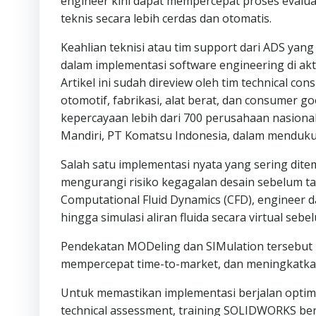
engineer kini dapat mempercepat proses evaluas
teknis secara lebih cerdas dan otomatis.
Keahlian teknisi atau tim support dari ADS yang
dalam implementasi software engineering di ak
Artikel ini sudah direview oleh tim technical 
otomotif, fabrikasi, alat berat, dan consumer go
kepercayaan lebih dari 700 perusahaan nasiona
Mandiri, PT Komatsu Indonesia, dalam menduk
Salah satu implementasi nyata yang sering dit
mengurangi risiko kegagalan desain sebelum ta
Computational Fluid Dynamics (CFD), engineer d
hingga simulasi aliran fluida secara virtual seb
Pendekatan MODeling dan SIMulation tersebut 
mempercepat time-to-market, dan meningkatkan
Untuk memastikan implementasi berjalan optima
technical assessment, training SOLIDWORKS berse