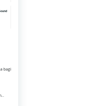
Sound
ma bagi
an…