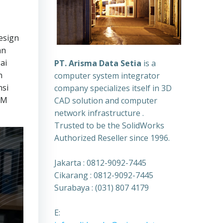
esign
an
ai
PT. Arisma Data Setia
is a
n
computer system integrator
nsi
company specializes itself in 3D
IM
CAD solution and computer
network infrastructure .
Trusted to be the SolidWorks
Authorized Reseller since 1996.
Jakarta : 0812-9092-7445
Cikarang : 0812-9092-7445
Surabaya : (031) 807 4179
E: