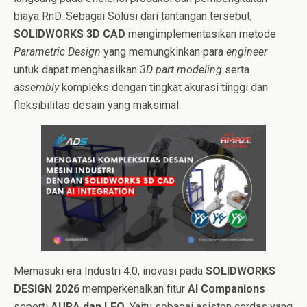
biaya RnD. Sebagai Solusi dari tantangan tersebut,
SOLIDWORKS 3D CAD
mengimplementasikan metode
Parametric Design
yang memungkinkan para
engineer
untuk dapat menghasilkan
3D part modeling
serta
assembly
kompleks dengan tingkat akurasi tinggi dan
fleksibilitas desain yang maksimal.
Memasuki era Industri 4.0, inovasi pada
SOLIDWORKS
DESIGN 2026
memperkenalkan fitur
AI Companions
seperti
AURA dan LEO
. Yaitu sebagai asisten cerdas yang