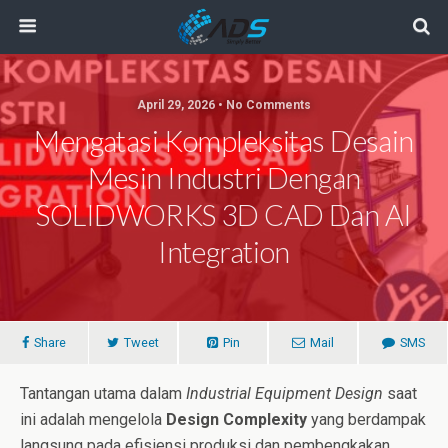
April 29, 2026 • No Comments
Mengatasi Kompleksitas Desain
Mesin Industri Dengan
SOLIDWORKS 3D CAD Dan AI
Integration
Share
Tweet
Pin
Mail
SMS
Tantangan utama dalam
Industrial Equipment Design
saat
ini adalah mengelola
Design Complexity
yang berdampak
langsung pada efisiensi produksi dan pembengkakan