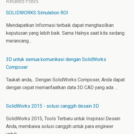
Related Posts
e
e
l
d
r
r
SOLIDWORKS Simulation ROI
I
e
n
s
t
Mendapatkan Informasi terbaik dapat menghasilkan
keputusan yang lebih baik. Sama Halnya saat kita sedang
merancang…
3D untuk semua komunikasi dengan SolidWorks
Composer
Taukah anda,.. Dengan SolidWorks Composer, Anda dapat
dengan cepat memanfaatkan data 3D CAD yang ada …
SolidWorks 2015 - solusi canggih desain 3D
SolidWorks 2015, Tools Terbaru untuk Inspirasi Desain
Anda, membawa solusi canggih untuk para engineer