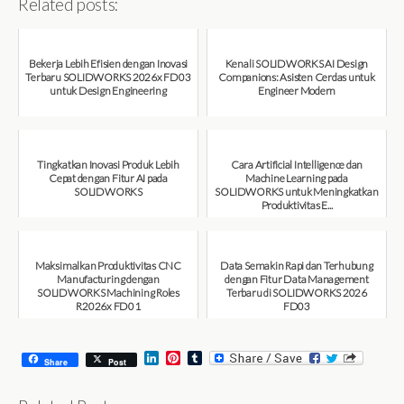
Related posts:
Bekerja Lebih Efisien dengan Inovasi
Kenali SOLIDWORKS AI Design
Terbaru SOLIDWORKS 2026x FD03
Companions: Asisten Cerdas untuk
untuk Design Engineering
Engineer Modern
August 7, 2026
August 7, 2026
Tingkatkan Inovasi Produk Lebih
Cara Artificial Intelligence dan
Cepat dengan Fitur AI pada
Machine Learning pada
SOLIDWORKS
SOLIDWORKS untuk Meningkatkan
Produktivitas E...
August 6, 2026
August 6, 2026
Maksimalkan Produktivitas CNC
Data Semakin Rapi dan Terhubung
Manufacturing dengan
dengan Fitur Data Management
SOLIDWORKS Machining Roles
Terbaru di SOLIDWORKS 2026
R2026x FD01
FD03
August 6, 2026
July 31, 2026
L
P
T
Share
Post
i
i
u
n
n
m
k
t
b