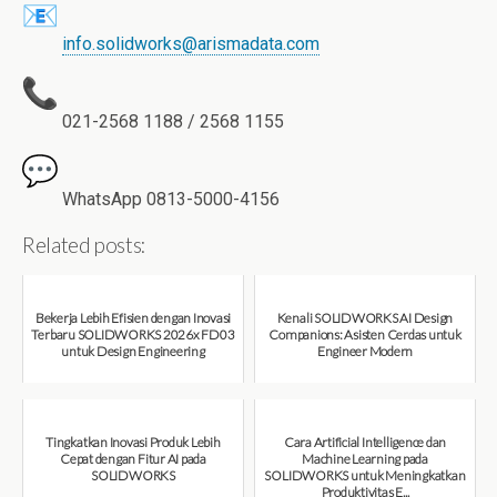
info.solidworks@arismadata.com
021-2568 1188 / 2568 1155
WhatsApp 0813-5000-4156
Related posts:
Bekerja Lebih Efisien dengan Inovasi
Kenali SOLIDWORKS AI Design
Terbaru SOLIDWORKS 2026x FD03
Companions: Asisten Cerdas untuk
untuk Design Engineering
Engineer Modern
August 7, 2026
August 7, 2026
Tingkatkan Inovasi Produk Lebih
Cara Artificial Intelligence dan
Cepat dengan Fitur AI pada
Machine Learning pada
SOLIDWORKS
SOLIDWORKS untuk Meningkatkan
Produktivitas E...