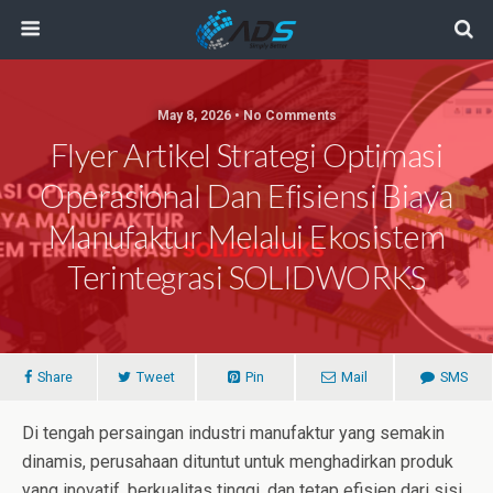
May 8, 2026 • No Comments
Flyer Artikel Strategi Optimasi
Operasional Dan Efisiensi Biaya
Manufaktur Melalui Ekosistem
Terintegrasi SOLIDWORKS
Share
Tweet
Pin
Mail
SMS
Di tengah persaingan industri manufaktur yang semakin
dinamis, perusahaan dituntut untuk menghadirkan produk
yang inovatif, berkualitas tinggi, dan tetap efisien dari sisi