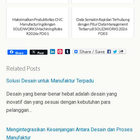
August 6, 2026
August 6, 2026
Maksimalkan Produktivitas CNC
Data Semakin Rapi dan Terhubung
Manufacturing dengan
dengan Fitur Data Management
SOLIDWORKS Machining Roles
Terbaru di SOLIDWORKS 2026
R2026x FD01
FD03
August 6, 2026
July 31, 2026
L
P
T
Share
Post
i
i
u
n
n
m
k
t
b
Related Posts
e
e
l
d
r
r
Solusi Desain untuk Manufaktur Terpadu
I
e
n
s
t
Desain yang benar-benar hebat adalah desain yang
inovatif dan yang sesuai dengan kebutuhan para
pelanggan…
Mengintegrasikan Kesenjangan Antara Desain dan Proses
Manufaktur