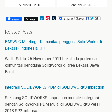
August 31, 2016
February 23, 2016
L
P
T
Share
Post
i
i
u
n
n
m
k
t
b
Related Posts
e
e
l
d
r
r
BASWUG Meeting - Komunitas pengguna SolidWorks di
I
e
n
s
Bekasi - Indonesia …!!!
t
Well….Sabtu, 26 November 2011 bakal ada pertemuan
komunitas pengguna SolidWorks di area Bekasi, Jawa
Barat,…
integrasi SOLIDWORKS PDM di SOLIDWORKS Inpection
Sekarang SOLIDWORKS Inspection memiliki integrasi
dengan SolidWorks PDM Mulai di SOLIDWORKS versi
2018 SP2, integrasi…