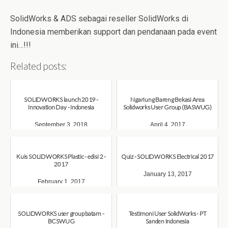
SolidWorks & ADS sebagai reseller SolidWorks di
Indonesia memberikan support dan pendanaan pada event
ini…!!!
Related posts:
SOLIDWORKS launch 2019 -
Ngariung Bareng Bekasi Area
Innovation Day - Indonesia
Solidworks User Group (BASWUG)
September 3, 2018
April 4, 2017
Kuis SOLIDWORKS Plastic - edisi 2 -
Quiz - SOLIDWORKS Electrical 2017
2017
January 13, 2017
February 1, 2017
SOLIDWORKS user group batam -
Testimoni User SolidWorks - PT
BCSWUG
Sanden Indonesia