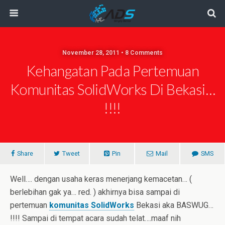
November 28, 2011 • 8 Comments
Kehangatan Pada Pertemuan
Komunitas SolidWorks Di Bekasi…
!!!!
Share
Tweet
Pin
Mail
SMS
Well…. dengan usaha keras menerjang kemacetan… (
berlebihan gak ya… red. ) akhirnya bisa sampai di
pertemuan
komunitas SolidWorks
Bekasi aka BASWUG…
!!!! Sampai di tempat acara sudah telat….maaf nih