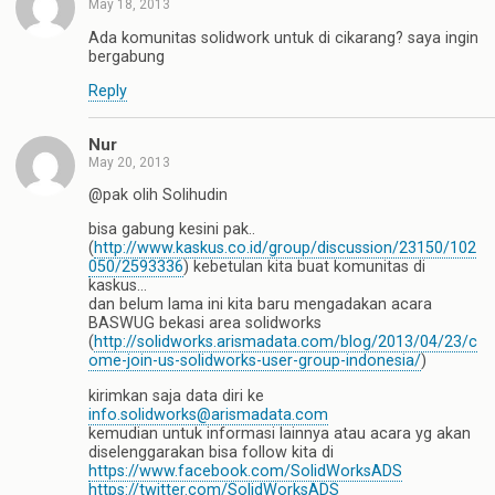
May 18, 2013
Ada komunitas solidwork untuk di cikarang? saya ingin
bergabung
Reply
Nur
May 20, 2013
@pak olih Solihudin
bisa gabung kesini pak..
(
http://www.kaskus.co.id/group/discussion/23150/102
050/2593336
) kebetulan kita buat komunitas di
kaskus…
dan belum lama ini kita baru mengadakan acara
BASWUG bekasi area solidworks
(
http://solidworks.arismadata.com/blog/2013/04/23/c
ome-join-us-solidworks-user-group-indonesia/
)
kirimkan saja data diri ke
info.solidworks@arismadata.com
kemudian untuk informasi lainnya atau acara yg akan
diselenggarakan bisa follow kita di
https://www.facebook.com/SolidWorksADS
https://twitter.com/SolidWorksADS