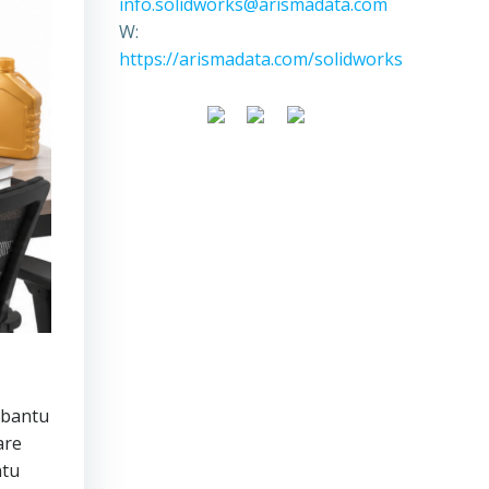
info.solidworks@arismadata.com
W:
https://arismadata.com/solidworks
mbantu
are
ntu