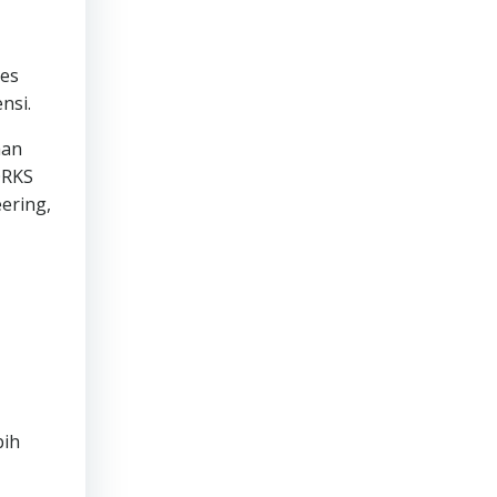
les
nsi.
aan
ORKS
ering,
bih