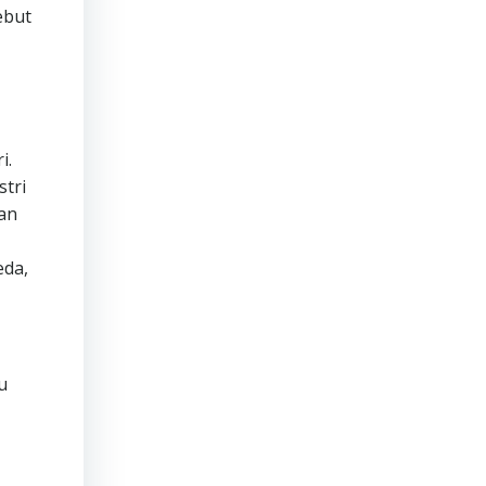
ebut
i.
tri
dan
eda,
u