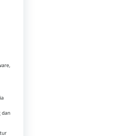
ware,
ia
g dan
tur