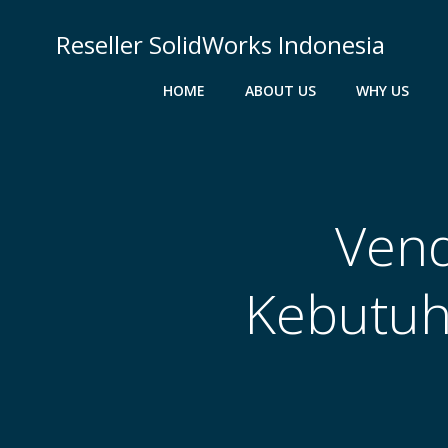
Skip
to
Reseller SolidWorks Indonesia
content
HOME
ABOUT US
WHY US
Ven
Kebutuh