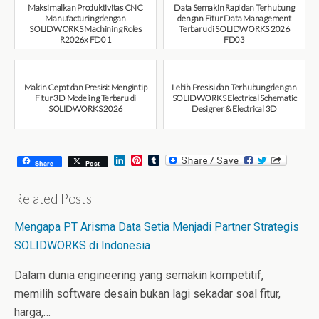
Maksimalkan Produktivitas CNC
Data Semakin Rapi dan Terhubung
Manufacturing dengan
dengan Fitur Data Management
SOLIDWORKS Machining Roles
Terbaru di SOLIDWORKS 2026
R2026x FD01
FD03
August 6, 2026
July 31, 2026
Makin Cepat dan Presisi: Mengintip
Lebih Presisi dan Terhubung dengan
Fitur 3D Modeling Terbaru di
SOLIDWORKS Electrical Schematic
SOLIDWORKS 2026
Designer & Electrical 3D
July 31, 2026
July 30, 2026
L
P
T
Share
Post
i
i
u
n
n
m
k
t
b
Related Posts
e
e
l
d
r
r
Mengapa PT Arisma Data Setia Menjadi Partner Strategis
I
e
n
s
SOLIDWORKS di Indonesia
t
Dalam dunia engineering yang semakin kompetitif,
memilih software desain bukan lagi sekadar soal fitur,
harga,…