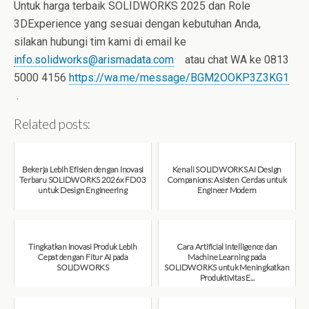
Untuk harga terbaik SOLIDWORKS 2025 dan Role
3DExperience yang sesuai dengan kebutuhan Anda,
silakan hubungi tim kami di email ke
info.solidworks@arismadata.com
atau chat WA ke 0813
5000 4156
https://wa.me/message/BGM2OOKP3Z3KG1
.
Related posts:
Bekerja Lebih Efisien dengan Inovasi
Kenali SOLIDWORKS AI Design
Terbaru SOLIDWORKS 2026x FD03
Companions: Asisten Cerdas untuk
untuk Design Engineering
Engineer Modern
August 7, 2026
August 7, 2026
Tingkatkan Inovasi Produk Lebih
Cara Artificial Intelligence dan
Cepat dengan Fitur AI pada
Machine Learning pada
SOLIDWORKS
SOLIDWORKS untuk Meningkatkan
Produktivitas E...
August 6, 2026
August 6, 2026