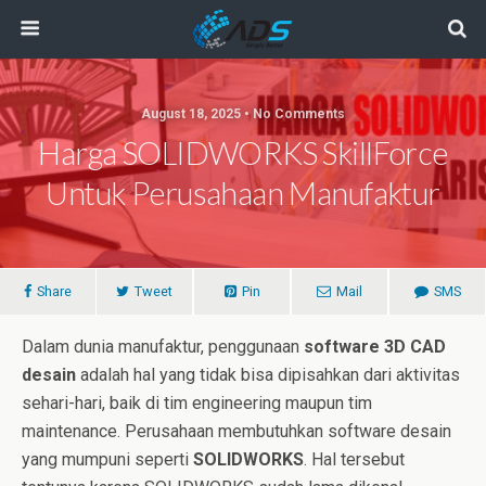
August 18, 2025 • No Comments
Harga SOLIDWORKS SkillForce
Untuk Perusahaan Manufaktur
Share
Tweet
Pin
Mail
SMS
Dalam dunia manufaktur, penggunaan
software 3D CAD
desain
adalah hal yang tidak bisa dipisahkan dari aktivitas
sehari-hari, baik di tim engineering maupun tim
maintenance. Perusahaan membutuhkan software desain
yang mumpuni seperti
SOLIDWORKS
. Hal tersebut