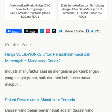
Maksimalkan Produktivitas CNC
Data Semakin Rapi dan Terhubung
Manufacturing dengan
dengan Fitur Data Management
SOLIDWORKS Machining Roles
Terbaru di SOLIDWORKS 2026
R2026x FD01
FD03
August 6, 2026
July 31, 2026
L
P
T
Share
Post
i
i
u
n
n
m
k
t
b
Related Posts
e
e
l
d
r
r
Harga SOLIDWORKS untuk Perusahaan Kecil dan
I
e
n
s
Menengah – Mana yang Cocok?
t
Industri manufaktur saat ini mengalami perkembangan
yang sangat pesat, baik dari sisi kebutuhan pasar
maupun…
Solusi Desain untuk Manufaktur Terpadu
Desain yang benar-benar hebat adalah desain yang