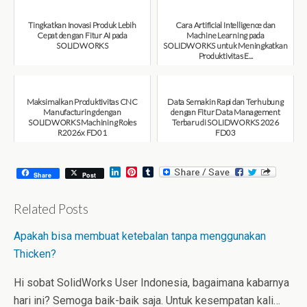
Tingkatkan Inovasi Produk Lebih
Cara Artificial Intelligence dan
Cepat dengan Fitur AI pada
Machine Learning pada
SOLIDWORKS
SOLIDWORKS untuk Meningkatkan
Produktivitas E...
August 6, 2026
August 6, 2026
Maksimalkan Produktivitas CNC
Data Semakin Rapi dan Terhubung
Manufacturing dengan
dengan Fitur Data Management
SOLIDWORKS Machining Roles
Terbaru di SOLIDWORKS 2026
R2026x FD01
FD03
August 6, 2026
July 31, 2026
L
P
T
Share
Post
i
i
u
n
n
m
k
t
b
Related Posts
e
e
l
d
r
r
Apakah bisa membuat ketebalan tanpa menggunakan
I
e
n
s
Thicken?
t
Hi sobat SolidWorks User Indonesia, bagaimana kabarnya
hari ini? Semoga baik-baik saja. Untuk kesempatan kali…