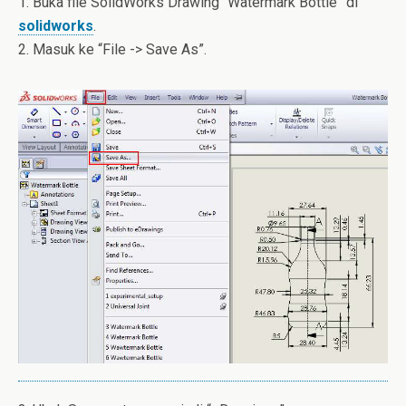
1. Buka file SolidWorks Drawing “Watermark Bottle” di
solidworks
.
2. Masuk ke “File -> Save As”.