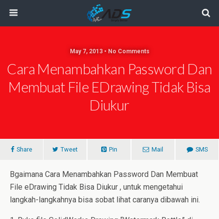
May 7, 2013 • No Comments
Cara Menambahkan Password Dan
Membuat File EDrawing Tidak Bisa
Diukur
Share
Tweet
Pin
Mail
SMS
Bgaimana Cara Menambahkan Password Dan Membuat
File eDrawing Tidak Bisa Diukur
, untuk mengetahui
langkah-langkahnya bisa sobat lihat caranya dibawah ini.