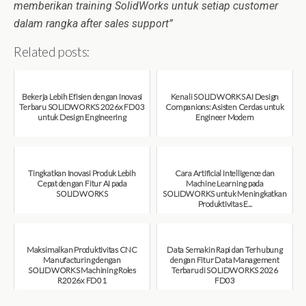
memberikan training SolidWorks untuk setiap customer
dalam rangka after sales support”
Related posts:
Bekerja Lebih Efisien dengan Inovasi
Kenali SOLIDWORKS AI Design
Terbaru SOLIDWORKS 2026x FD03
Companions: Asisten Cerdas untuk
untuk Design Engineering
Engineer Modern
August 7, 2026
August 7, 2026
Tingkatkan Inovasi Produk Lebih
Cara Artificial Intelligence dan
Cepat dengan Fitur AI pada
Machine Learning pada
SOLIDWORKS
SOLIDWORKS untuk Meningkatkan
Produktivitas E...
August 6, 2026
August 6, 2026
Maksimalkan Produktivitas CNC
Data Semakin Rapi dan Terhubung
Manufacturing dengan
dengan Fitur Data Management
SOLIDWORKS Machining Roles
Terbaru di SOLIDWORKS 2026
R2026x FD01
FD03
August 6, 2026
July 31, 2026