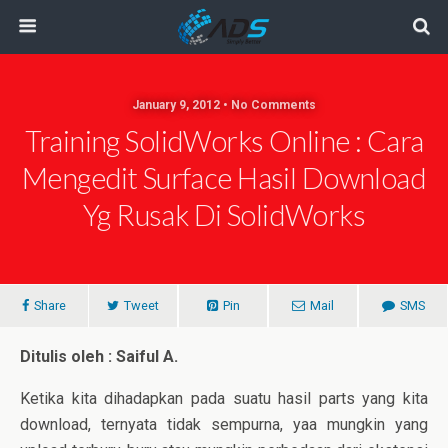
January 9, 2012 • No Comments
Training SolidWorks Online : Cara
Mengedit Surface Hasil Download
Yg Rusak Di SolidWorks
Share
Tweet
Pin
Mail
SMS
Ditulis oleh : Saiful A.
Ketika kita dihadapkan pada suatu hasil parts yang kita
download, ternyata tidak sempurna, yaa mungkin yang