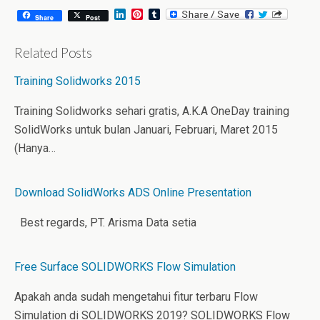
L
P
T
Share
Post
i
i
u
n
n
m
k
t
b
Related Posts
e
e
l
d
r
r
Training Solidworks 2015
I
e
n
s
t
Training Solidworks sehari gratis, A.K.A OneDay training
SolidWorks untuk bulan Januari, Februari, Maret 2015
(Hanya…
Download SolidWorks ADS Online Presentation
Best regards, PT. Arisma Data setia
Free Surface SOLIDWORKS Flow Simulation
Apakah anda sudah mengetahui fitur terbaru Flow
Simulation di SOLIDWORKS 2019? SOLIDWORKS Flow