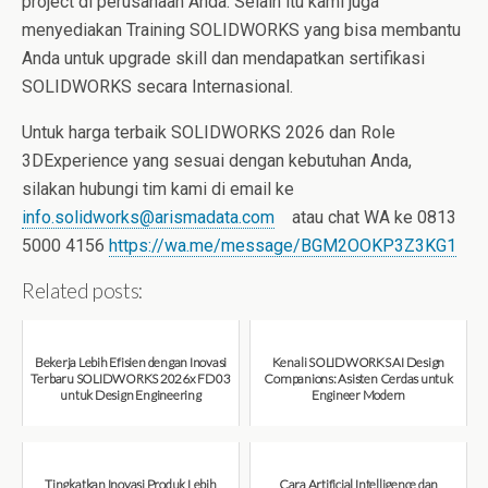
project di perusahaan Anda. Selain itu kami juga
menyediakan Training SOLIDWORKS yang bisa membantu
Anda untuk upgrade skill dan mendapatkan sertifikasi
SOLIDWORKS secara Internasional.
Untuk harga terbaik SOLIDWORKS 2026 dan Role
3DExperience yang sesuai dengan kebutuhan Anda,
silakan hubungi tim kami di email ke
info.solidworks@arismadata.com
atau chat WA ke 0813
5000 4156
https://wa.me/message/BGM2OOKP3Z3KG1
Related posts:
Bekerja Lebih Efisien dengan Inovasi
Kenali SOLIDWORKS AI Design
Terbaru SOLIDWORKS 2026x FD03
Companions: Asisten Cerdas untuk
untuk Design Engineering
Engineer Modern
August 7, 2026
August 7, 2026
Tingkatkan Inovasi Produk Lebih
Cara Artificial Intelligence dan