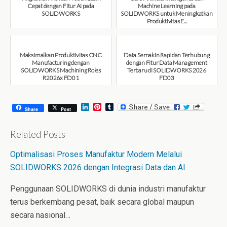
Cepat dengan Fitur AI pada
Machine Learning pada
SOLIDWORKS
SOLIDWORKS untuk Meningkatkan
Produktivitas E...
August 6, 2026
August 6, 2026
Maksimalkan Produktivitas CNC
Data Semakin Rapi dan Terhubung
Manufacturing dengan
dengan Fitur Data Management
SOLIDWORKS Machining Roles
Terbaru di SOLIDWORKS 2026
R2026x FD01
FD03
August 6, 2026
July 31, 2026
L
P
T
Share
Post
i
i
u
n
n
m
k
t
b
Related Posts
e
e
l
d
r
r
Optimalisasi Proses Manufaktur Modern Melalui
I
e
n
s
SOLIDWORKS 2026 dengan Integrasi Data dan AI
t
Penggunaan SOLIDWORKS di dunia industri manufaktur
terus berkembang pesat, baik secara global maupun
secara nasional…