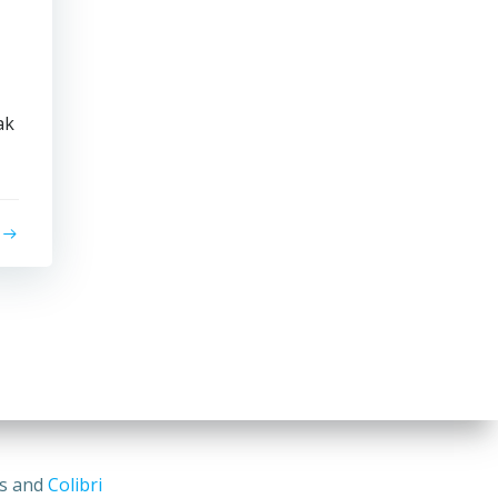
ak
ss and
Colibri