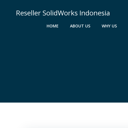
Skip
to
Reseller SolidWorks Indonesia
content
HOME
ABOUT US
WHY US