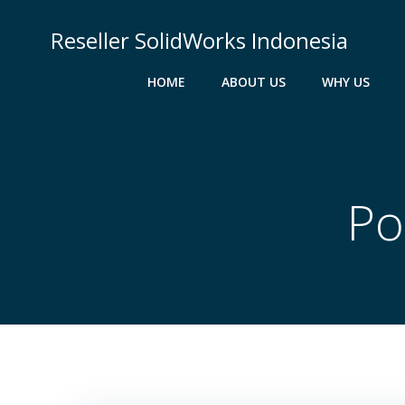
Skip
to
Reseller SolidWorks Indonesia
content
HOME
ABOUT US
WHY US
Po