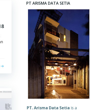
PT ARISMA DATA SETIA
18
k
an
PT. Arisma Data Setia
is a