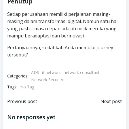
Penutup
Setiap perusahaan memiliki perjalanan masing-
masing dalam transformasi digital. Namun satu hal
yang pasti—masa depan adalah milik mereka yang
mampu beradaptasi dan berinovasi.
Pertanyaannya, sudahkah Anda memulai journey
tersebut?
ADS
it network
network consultant
Categories:
Network Security
Tags:
No Tag
Post
Post
Previous post
Next post
navigation
navigation
No responses yet