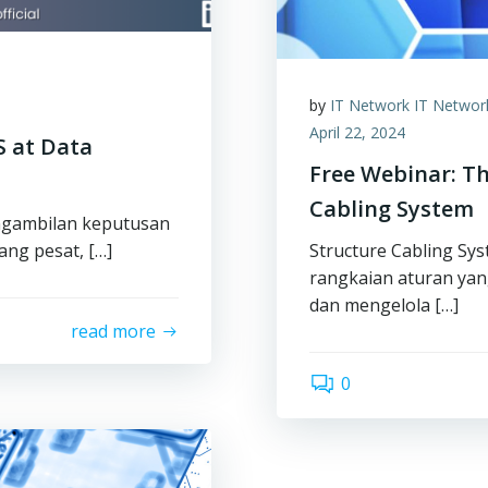
by
IT Network IT Networ
April 22, 2024
S at Data
Free Webinar: Th
Cabling System
pengambilan keputusan
ng pesat, […]
Structure Cabling Sy
rangkaian aturan ya
dan mengelola […]
read more
0