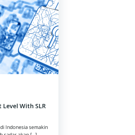
 Level With SLR
 di Indonesia semakin
h sadar akan […]